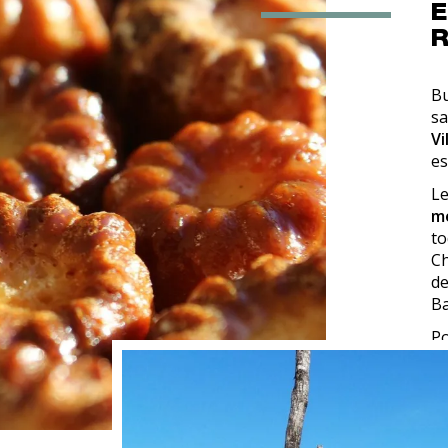
E
R
Bu
sa
Vi
es
Le
me
to
Ch
de
Ba
Po
r
el
su