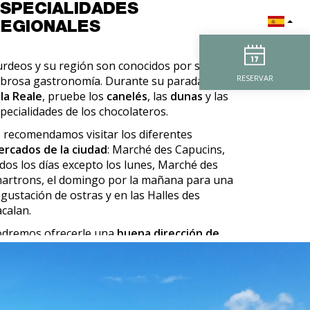
SPECIALIDADES
EGIONALES
rdeos y su región son conocidos por su
RESERVAR
brosa gastronomía. Durante su parada en la
lla Reale
, pruebe los
canelés
, las
dunas
y las
pecialidades de los chocolateros.
 recomendamos visitar los diferentes
rcados de la ciudad
: Marché des Capucins,
dos los días excepto los lunes, Marché des
artrons, el domingo por la mañana para una
gustación de ostras y en las Halles des
calan.
dremos ofrecerle una
buena dirección de
estaurante
cerca de su
apartahotel de lujo en
 centro de Burdeos
en función de sus deseos y
 apetito.