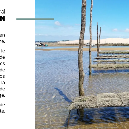
ral
ON
 en
he.
nte
 de
ées
 de
los
, la
 de
ge.
 de
te.