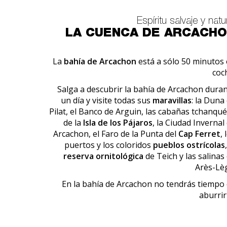
Espíritu salvaje y natu
LA CUENCA DE ARCACH
La
bahía de Arcachon
está a sólo 50 minutos
coc
Salga a descubrir la bahía de Arcachon dura
un día y visite todas sus
maravillas
: la Duna
Pilat, el Banco de Arguin, las cabañas tchanqu
de la
Isla de los Pájaros
, la Ciudad Invernal
Arcachon, el Faro de la Punta del
Cap Ferret
, 
puertos y los coloridos
pueblos ostrícolas
reserva ornitológica
de Teich y las salinas
Arès-Lè
En la bahía de Arcachon no tendrás tiempo
aburrir