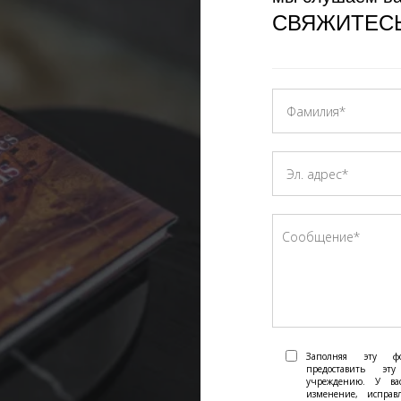
СВЯЖИТЕСЬ
Заполняя эту фо
предоставить э
учреждению. У ва
изменение, испра