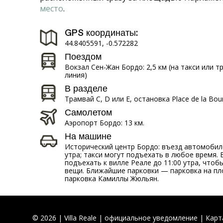
место
.
GPS координаты:
44.8405591, -0.572282
Поездом
Вокзал Сен-Жан Бордо: 2,5 км (на такси или т
линия)
В разделе
Трамвай C, D или E, остановка Place de la Bou
Самолетом
Аэропорт Бордо: 13 км.
На машине
Исторический центр Бордо: въезд автомобиле
утра; такси могут подъехать в любое время.
подъехать к вилле Реале до 11:00 утра, чтоб
вещи. Ближайшие парковки — парковка на п
парковка Камиллы Жюльян.
© 2026 | Villa Reale |
официальное уведомление
|
Карт