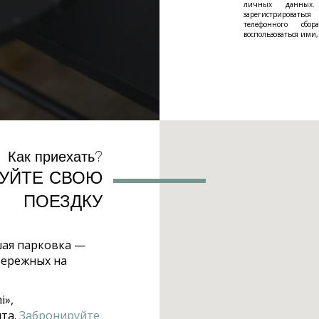
личных данных
зарегистрировать
телефонного сбо
воспользоваться ими,
Как приехать?
ЗУЙТЕ СВОЮ
ПОЕЗДКУ
шая парковка —
абережных на
i»,
та.
Забронируйте