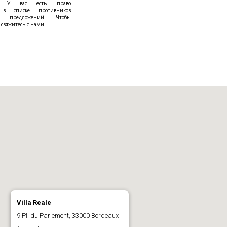
. У вас есть право
ся в списке противников
ра предложений. Чтобы
 свяжитесь с нами.
Villa Reale
9 Pl. du Parlement, 33000 Bordeaux